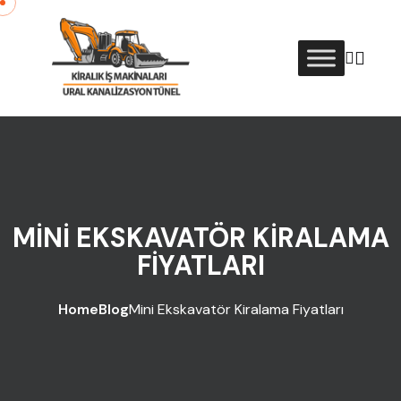
Skip to content
MINI EKSKAVATÖR KIRALAMA
FIYATLARI
Home
Blog
Mini Ekskavatör Kiralama Fiyatları