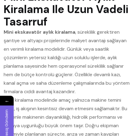
Kiralama Ile Uzun Vadeli
Tasarruf
Mini ekskavatör aylık kiralama
, süreklilik gerektiren
şantiye ve altyapı projelerinde maliyet avantajı sağlayan
en verimli kiralama modelidir. Günlük veya saatlik
çözümlerin yetersiz kaldığı uzun soluklu işlerde, aylık
planlama sayesinde hem operasyonel süreklilik sağlanır
hem de bütçe kontrolü güçlenir. Özellikle devamlı kazı,
kanal açma ve saha düzenleme çalışmalarında bu yöntem
firmalara ciddi avantaj kazandırır.
Aylık kiralama modelinde amaç yalnızca makine temini
←
değil, iş akışının kesintisiz devam etmesini sağlamaktır. Bu
Mesaj Gönderin
nedenle makinenin dayanıklılığı, hidrolik performansı ve
sahaya uygunluğu büyük önem taşır. Doğru ekipman
seçimiyle planlanan süreçte, arıza ve zaman kayıpları