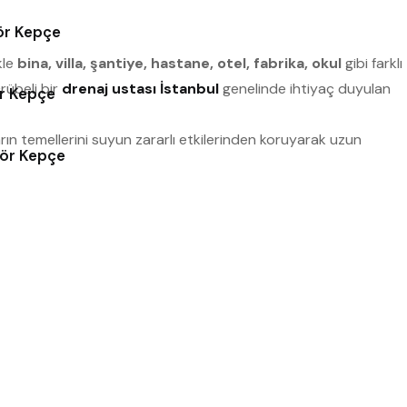
tör Kepçe
kle
bina, villa, şantiye, hastane, otel, fabrika, okul
gibi farklı
rübeli bir
drenaj ustası İstanbul
genelinde ihtiyaç duyulan
ör Kepçe
arın temellerini suyun zararlı etkilerinden koruyarak uzun
tör Kepçe