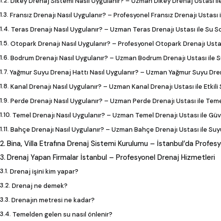
Dikey Drenaj Sistemi Nasıl Uygulanır? – Uzman Dikey Drenaj Ustası il
Fransız Drenajı Nasıl Uygulanır? – Profesyonel Fransız Drenajı Ustası il
Teras Drenajı Nasıl Uygulanır? – Uzman Teras Drenajı Ustası ile Su S
Otopark Drenajı Nasıl Uygulanır? – Profesyonel Otopark Drenajı Ustas
Bodrum Drenajı Nasıl Uygulanır? – Uzman Bodrum Drenajı Ustası ile S
Yağmur Suyu Drenaj Hattı Nasıl Uygulanır? – Uzman Yağmur Suyu Drena
Kanal Drenajı Nasıl Uygulanır? – Uzman Kanal Drenajı Ustası ile Etkili
Perde Drenajı Nasıl Uygulanır? – Uzman Perde Drenajı Ustası ile Tem
Temel Drenajı Nasıl Uygulanır? – Uzman Temel Drenajı Ustası ile Güve
Bahçe Drenajı Nasıl Uygulanır? – Uzman Bahçe Drenajı Ustası ile Suyu
Bina, Villa Etrafına Drenaj Sistemi Kurulumu – İstanbul’da Profe
Drenaj Yapan Firmalar İstanbul – Profesyonel Drenaj Hizmetleri
Drenaj işini kim yapar?
Drenaj ne demek?
Drenajın metresi ne kadar?
Temelden gelen su nasıl önlenir?