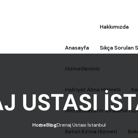
Hakkımızda
Anasayfa
Sıkça Sorulan 
Hizmetlerimiz
Hafriyat Alma Hizmeti
Ka
J USTASI İS
Mini Ekskavatör Kiralama Hiz
Home
Blog
Drenaj Ustası İstanbul
Beton Kırma Hizmeti
Bek