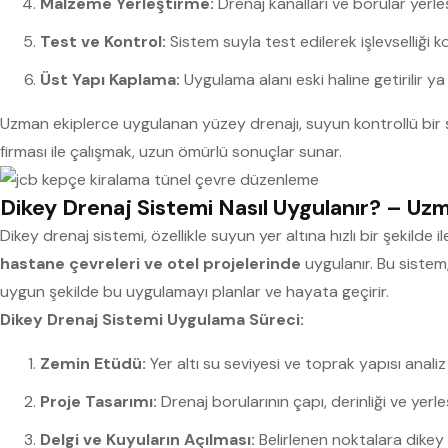
Malzeme Yerleştirme:
Drenaj kanalları ve borular yerleşti
Test ve Kontrol:
Sistem suyla test edilerek işlevselliği kon
Üst Yapı Kaplama:
Uygulama alanı eski haline getirilir y
Uzman ekiplerce uygulanan yüzey drenajı, suyun kontrollü bir şe
firması ile çalışmak, uzun ömürlü sonuçlar sunar.
Dikey Drenaj Sistemi Nasıl Uygulanır? – Uzm
Dikey drenaj sistemi, özellikle suyun yer altına hızlı bir şekilde 
hastane çevreleri ve otel projelerinde
uygulanır. Bu sistem,
uygun şekilde bu uygulamayı planlar ve hayata geçirir.
Dikey Drenaj Sistemi Uygulama Süreci:
Zemin Etüdü:
Yer altı su seviyesi ve toprak yapısı analiz e
Proje Tasarımı:
Drenaj borularının çapı, derinliği ve yerleş
Delgi ve Kuyuların Açılması:
Belirlenen noktalara dikey d