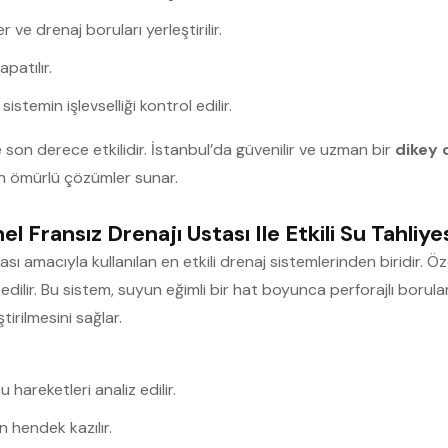
r ve drenaj boruları yerleştirilir.
patılır.
istemin işlevselliği kontrol edilir.
e son derece etkilidir. İstanbul’da güvenilir ve uzman bir
dikey 
n ömürlü çözümler sunar.
l Fransız Drenajı Ustası Ile Etkili Su Tahliye
ası amacıyla kullanılan en etkili drenaj sistemlerinden biridir. Öz
edilir. Bu sistem, suyun eğimli bir hat boyunca perforajlı borular
irilmesini sağlar.
hareketleri analiz edilir.
 hendek kazılır.