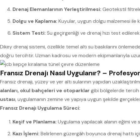
Drenaj Elemanlarının Yerleştirilmesi:
Geotekstil filtrele
Dolgu ve Kaplama:
Kuyular, uygun dolgu malzemesi ile ka
Sistem Testi:
Su geçirgenliği ve drenaj hızı test edilerek s
Dikey drenaj sistemi, özellikle temel altı su baskılarını önlemed
doğru tercihtir. Uzman kadrosu ve modern ekipmanlarıyla uzu
Fransız Drenajı Nasıl Uygulanır? – Profesyone
Fransız drenajı, yüzey ve yer altı sularının yapıdan uzaklaştırılm
alanları, okul bahçeleri ve otoparklar
gibi bölgelerde tercih 
ustası
, uygulamanın zemine ve yapıya uygun şekilde gerçekleşt
Fransız Drenajı Uygulama Süreci:
Keşif ve Planlama:
Uygulama yapılacak alanın eğimi ve su 
Kazı İşlemi:
Belirlenen güzergâh boyunca drenaj hattı için