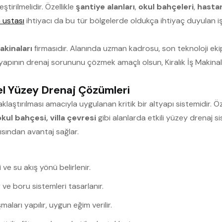
tirilmelidir. Özellikle
şantiye alanları
,
okul bahçeleri
,
hastan
 ustası
ihtiyacı da bu tür bölgelerde oldukça ihtiyaç duyulan i
Makinaları
firmasıdır. Alanında uzman kadrosu, son teknoloji eki
r yapının drenaj sorununu çözmek amaçlı olsun, Kiralık İş Makinala
el Yüzey Drenaj Çözümleri
laştırılması amacıyla uygulanan kritik bir altyapı sistemidir. 
kul bahçesi, villa çevresi
gibi alanlarda etkili yüzey drenaj s
sından avantaj sağlar.
e su akış yönü belirlenir.
 ve boru sistemleri tasarlanır.
aları yapılır, uygun eğim verilir.