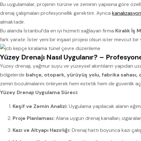
Bu uygulamalar, projenin türüne ve zeminin yapısına göre özelleş
drenaj çalışmaları profesyonellik gerektirir. Ayrıca
kanalizasyon
almaktadır.
Bu alanda İstanbul’da en iyi hizmeti sağlayan firma
Kiralık İş 
fark yaratır. İster yeni bir inşaat projesi olsun ister mevcut bi
Yüzey Drenajı Nasıl Uygulanır? – Profesyon
Yüzey drenajı, yağmur suyu ve yüzeysel akıntıların yapıdan uzak
bölgelerde
bahçe, otopark, yürüyüş yolu, fabrika sahası, o
zemin bozulmalarını önleyerek hem estetik hem de güvenlik açı
Yüzey Drenajı Uygulama Süreci:
Keşif ve Zemin Analizi:
Uygulama yapılacak alanın eğimi v
Proje Planlaması:
Alana uygun drenaj kanalları, ızgaralar
Kazı ve Altyapı Hazırlığı:
Drenaj hattı boyunca kazı çalışm