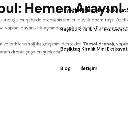
nbul: Hemen Arayın!
Beyoğlu Kiralık Mini Ekskava
bulunduğu bir şehirde drenaj sistemleri büyük önem taşır. Özelli
e yapısal dayanıklılık açısından kritik rol oynar. Bu noktada tec
Beykoz Kiralık Mini Ekskavat
e bitkilerin sağlıklı gelişimini destekler.
Temel drenajı
, yapıl
Beşiktaş Kiralık Mini Ekskava
anan drenaj çeşitleri şunlardır:
Blog
İletişim