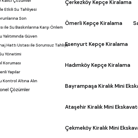
e Kalıcı Çözümler
Çerkezköy Kepçe Kiralama
e Etkili Su Tahliyesi
orunlarına Son
Ömerli Kepçe Kiralama
S
ı ile Su Baskınlarına Karşı Önlem
u Yalıtımında Güven
Esenyurt Kepçe Kiralama
j Hattı Ustası ile Sorunsuz Tahliye
 Su Yönetimi
el Koruması
Hadımköy Kepçe Kiralama
nli Yapılar
 Kontrol Altına Alın
Bayrampaşa Kiralık Mini Eks
syonel Çözümler
Ataşehir Kiralık Mini Ekskava
Çekmeköy Kiralık Mini Ekska