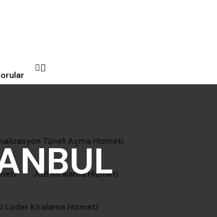
Sorular
nalizasyon Tüneli Açma Hizmeti
TANBUL
meti
JCB Kiralama Hizmeti
o Loder Kiralama Hizmeti