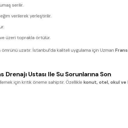
maş serilir.
ğim verilerek yerleştirilir.
ur.
e üzeri toprakla örtülür.
zın ömrünü uzatır. İstanbul’da kaliteli uygulama için Uzman
Frans
s Drenajı Ustası Ile Su Sorunlarına Son
lemek için kritik öneme sahiptir. Özellikle
konut, otel, okul v