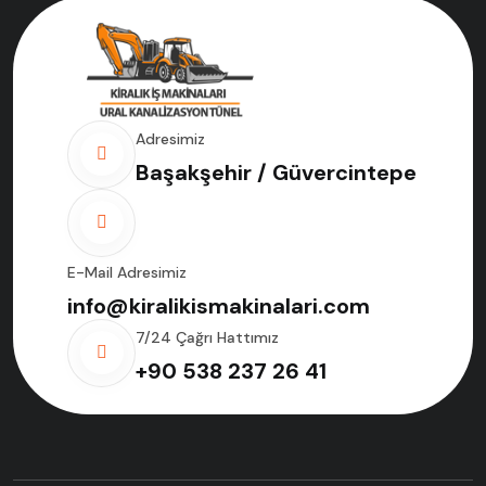
Adresimiz
Başakşehir / Güvercintepe
E-Mail Adresimiz
info@kiralikismakinalari.com
7/24 Çağrı Hattımız
+90 538 237 26 41