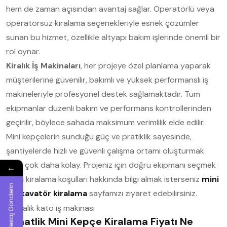
hem de zaman açısından avantaj sağlar. Operatörlü veya
operatörsüz kiralama seçenekleriyle esnek çözümler
sunan bu hizmet, özellikle altyapı bakım işlerinde önemli bir
rol oynar.
Kiralık İş Makinaları
, her projeye özel planlama yaparak
müşterilerine güvenilir, bakımlı ve yüksek performanslı iş
makineleriyle profesyonel destek sağlamaktadır. Tüm
ekipmanlar düzenli bakım ve performans kontrollerinden
geçirilir, böylece sahada maksimum verimlilik elde edilir.
Mini kepçelerin sunduğu güç ve pratiklik sayesinde,
şantiyelerde hızlı ve güvenli çalışma ortamı oluşturmak
artık çok daha kolay. Projeniz için doğru ekipmanı seçmek
←
veya kiralama koşulları hakkında bilgi almak isterseniz
mini
Mesaj Gönderin
ekskavatör kiralama
sayfamızı ziyaret edebilirsiniz.
1 Saatlik Mini Kepçe Kiralama Fiyatı Ne