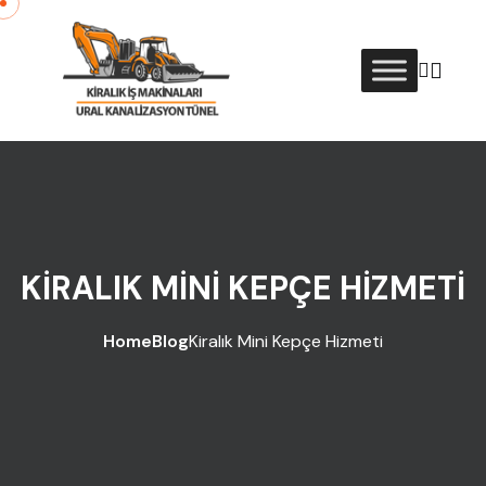
Skip to content
KIRALIK MINI KEPÇE HIZMETI
Home
Blog
Kiralık Mini Kepçe Hizmeti