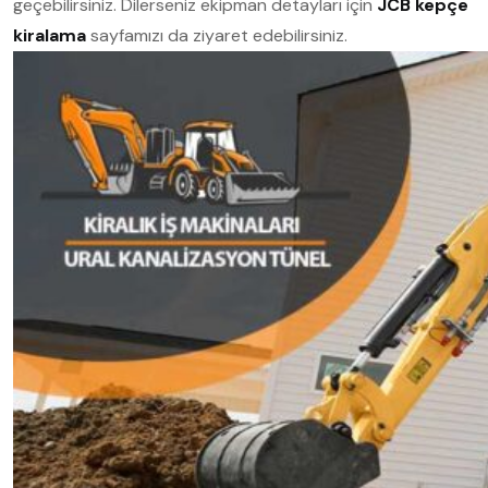
geçebilirsiniz.
Dilerseniz ekipman detayları için
JCB kepçe
kiralama
sayfamızı da ziyaret edebilirsiniz.